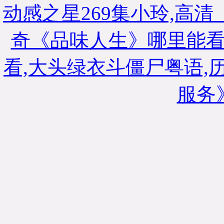
动感之星269集小玲,高清
奇《品味人生》哪里能看
看,大头绿衣斗僵尸粤语,
服务