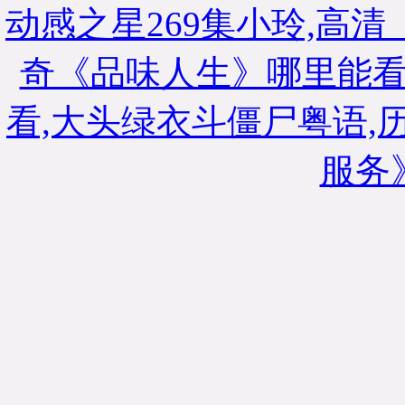
动感之星269集小玲,高清
奇《品味人生》哪里能看
看,大头绿衣斗僵尸粤语,
服务